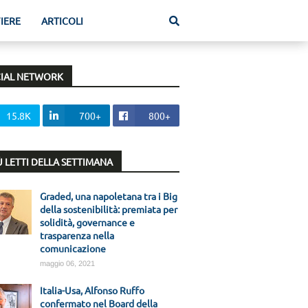
FIERE
ARTICOLI
IAL NETWORK
15.8K
700+
800+
IÙ LETTI DELLA SETTIMANA
Graded, una napoletana tra i Big
della sostenibilità: premiata per
solidità, governance e
trasparenza nella
comunicazione
maggio 06, 2021
Italia-Usa, Alfonso Ruffo
confermato nel Board della