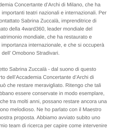
demia Concertante d’Archi di Milano, che ha
ù importanti teatri nazionali e internazionali. Per
ontattato Sabrina Zuccalà, imprenditrice di
ato della 4ward360, leader mondiale del
patrimonio mondiale, che ha restaurato e
le importanza internazionale, e che si occuperà
e dell’ Omobono Stradivari.
etto Sabrina Zuccalà - dal suono di questo
o dell’Accademia Concertante d’Archi di
uò che restare meravigliato. Ritengo che tali
debbano essere conservate in modo esemplare,
che tra molti anni, possano restare ancora una
o suono melodioso. Ne ho parlato con il Maestro
nostra proposta. Abbiamo avviato subito uno
l mio team di ricerca per capire come intervenire