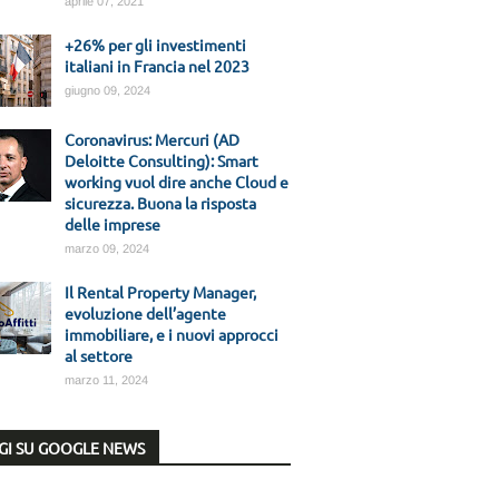
aprile 07, 2021
+26% per gli investimenti
italiani in Francia nel 2023
giugno 09, 2024
Coronavirus: Mercuri (AD
Deloitte Consulting): Smart
working vuol dire anche Cloud e
sicurezza. Buona la risposta
delle imprese
marzo 09, 2024
Il Rental Property Manager,
evoluzione dell’agente
immobiliare, e i nuovi approcci
al settore
marzo 11, 2024
GI SU GOOGLE NEWS