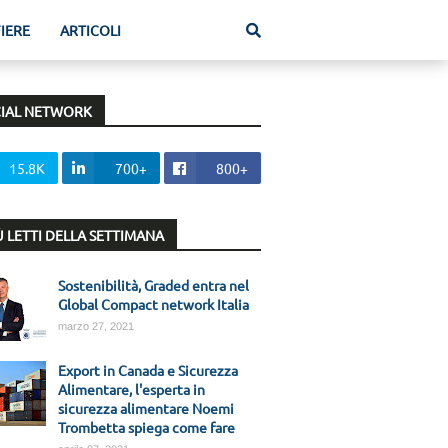
FIERE
ARTICOLI
IAL NETWORK
15.8K
700+
800+
IÙ LETTI DELLA SETTIMANA
Sostenibilità, Graded entra nel
Global Compact network Italia
marzo 27, 2021
Export in Canada e Sicurezza
Alimentare, l'esperta in
sicurezza alimentare Noemi
Trombetta spiega come fare