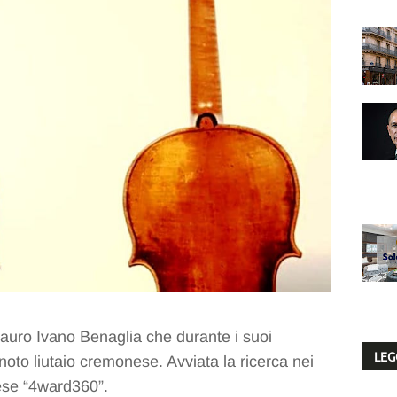
Mauro Ivano Benaglia che durante i suoi
LEG
l noto liutaio cremonese. Avviata la ricerca nei
nese “4ward360”.