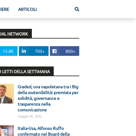
FIERE
ARTICOLI
IAL NETWORK
15.8K
700+
800+
IÙ LETTI DELLA SETTIMANA
Graded, una napoletana tra i Big
della sostenibilità: premiata per
solidità, governance e
trasparenza nella
comunicazione
maggio 06, 2021
Italia-Usa, Alfonso Ruffo
confermato nel Board della