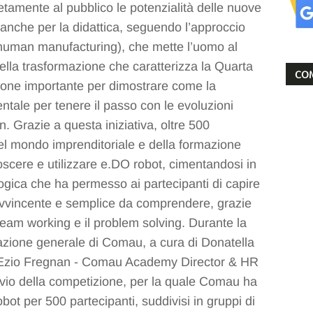
amente al pubblico le potenzialità delle nuove
anche per la didattica, seguendo l’approccio
uman manufacturing), che mette l’uomo al
ella trasformazione che caratterizza la Quarta
COM
sione importante per dimostrare come la
tale per tenere il passo con le evoluzioni
on. Grazie a questa iniziativa, oltre 500
 del mondo imprenditoriale e della formazione
oscere e utilizzare e.DO robot, cimentandosi in
ogica che ha permesso ai partecipanti di capire
vvincente e semplice da comprendere, grazie
 team working e il problem solving. Durante la
tazione generale di Comau, a cura di Donatella
 Ezio Fregnan - Comau Academy Director & HR
vvio della competizione, per la quale Comau ha
ot per 500 partecipanti, suddivisi in gruppi di