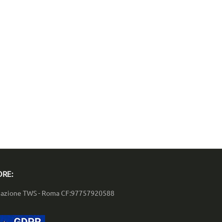
ORE:
iazione TWS - Roma CF:97757920588