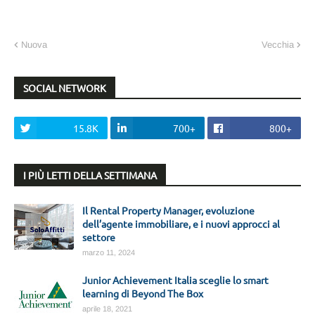
Nuova
Vecchia
SOCIAL NETWORK
15.8K
700+
800+
I PIÙ LETTI DELLA SETTIMANA
Il Rental Property Manager, evoluzione
dell’agente immobiliare, e i nuovi approcci al
settore
marzo 11, 2024
Junior Achievement Italia sceglie lo smart
learning di Beyond The Box
aprile 18, 2021