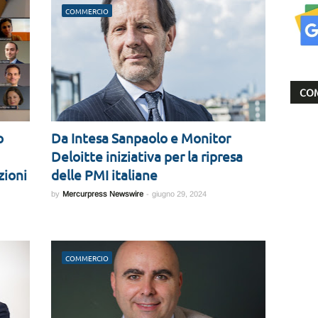
COMMERCIO
COM
o
Da Intesa Sanpaolo e Monitor
Deloitte iniziativa per la ripresa
zioni
delle PMI italiane
by
Mercurpress Newswire
-
giugno 29, 2024
COMMERCIO