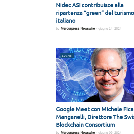
Nidec ASI contribuisce alla
ripartenza “green” del turismo
italiano
by
Mercurpress Newswire
-
giugno 14, 2024
EVENTI
Google Meet con Michele Fica
Manganelli, Direttore The Swi
Blockchain Consortium
by
Mercurpress Newswire
-
giugno 09, 2024