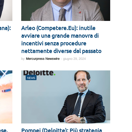
ana):
Arleo (Competere.Eu): inutile
avviare una grande manovra di
incentivi senza procedure
nettamente diverse dal passato
by
Mercurpress Newswire
-
giugno 29, 2024
NEWS
ese.
Pompei (Deloitte): Più strategia