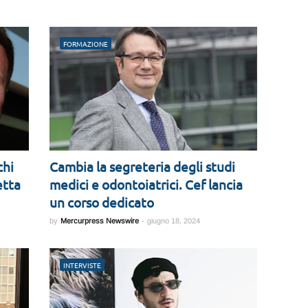
FORMAZIONE
chi
Cambia la segreteria degli studi
etta
medici e odontoiatrici. Cef lancia
un corso dedicato
by
Mercurpress Newswire
-
giugno 18, 2024
INTERVISTE