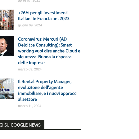
aprile 07, 2021
+26% per gli investimenti
italiani in Francia nel 2023
giugno 09, 2024
Coronavirus: Mercuri (AD
Deloitte Consulting): Smart
working vuol dire anche Cloud e
sicurezza. Buona la risposta
delle imprese
marzo 09, 2024
Il Rental Property Manager,
evoluzione dell’agente
immobiliare, e i nuovi approcci
al settore
marzo 11, 2024
GI SU GOOGLE NEWS