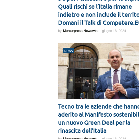
Quali rischi se l’Italia rimane
indietro e non include il territ
Domani il Talk di Competere.E
by
Mercurpress Newswire
-
giugno 18, 2024
NEWS
Tecno tra le aziende che hann
aderito al Manifesto sostenibil
un nuovo Green Deal per la
rinascita dell’Italia
by
Mercurpress Newswire
-
giugno 18, 2024