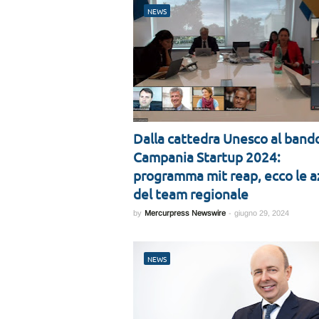
NEWS
Dalla cattedra Unesco al band
Campania Startup 2024:
programma mit reap, ecco le a
del team regionale
by
Mercurpress Newswire
-
giugno 29, 2024
NEWS