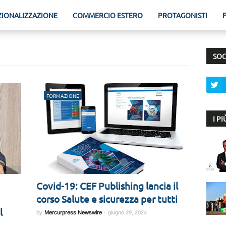
ZIONALIZZAZIONE
COMMERCIO ESTERO
PROTAGONISTI
SOC
FORMAZIONE
I P
Covid-19: CEF Publishing lancia il
corso Salute e sicurezza per tutti
l
by
Mercurpress Newswire
-
giugno 29, 2024