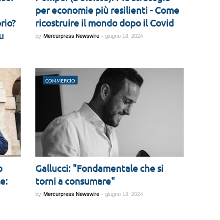
per economie più resilienti - Come
orio?
ricostruire il mondo dopo il Covid
u
by
Mercurpress Newswire
-
giugno 18, 2024
COMMERCIO
o
Gallucci: "Fondamentale che si
e:
torni a consumare"
by
Mercurpress Newswire
-
giugno 18, 2024