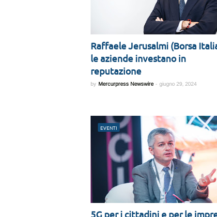
Raffaele Jerusalmi (Borsa Itali
le aziende investano in
reputazione
by
Mercurpress Newswire
-
giugno 29, 2024
EVENTI
5G per i cittadini e per le impr