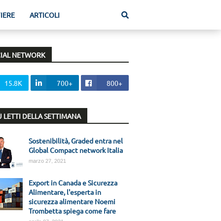
FIERE
ARTICOLI
IAL NETWORK
15.8K
700+
800+
IÙ LETTI DELLA SETTIMANA
Sostenibilità, Graded entra nel
Global Compact network Italia
marzo 27, 2021
Export in Canada e Sicurezza
Alimentare, l'esperta in
sicurezza alimentare Noemi
Trombetta spiega come fare