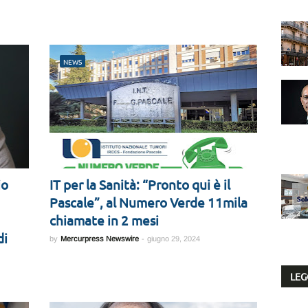
NEWS
io
IT per la Sanità: “Pronto qui è il
Pascale”, al Numero Verde 11mila
chiamate in 2 mesi
di
by
Mercurpress Newswire
-
giugno 29, 2024
LEG