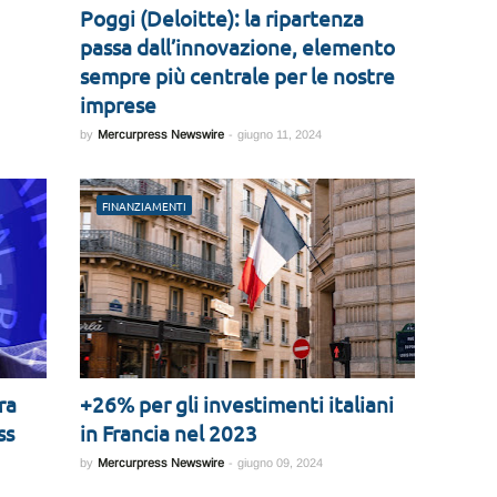
Poggi (Deloitte): la ripartenza
passa dall’innovazione, elemento
sempre più centrale per le nostre
imprese
by
Mercurpress Newswire
-
giugno 11, 2024
FINANZIAMENTI
ra
+26% per gli investimenti italiani
ss
in Francia nel 2023
by
Mercurpress Newswire
-
giugno 09, 2024