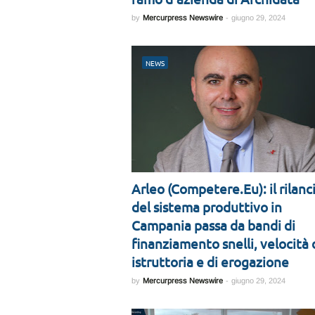
by
Mercurpress Newswire
-
giugno 29, 2024
NEWS
Arleo (Competere.Eu): il rilanc
del sistema produttivo in
Campania passa da bandi di
finanziamento snelli, velocità 
istruttoria e di erogazione
by
Mercurpress Newswire
-
giugno 29, 2024