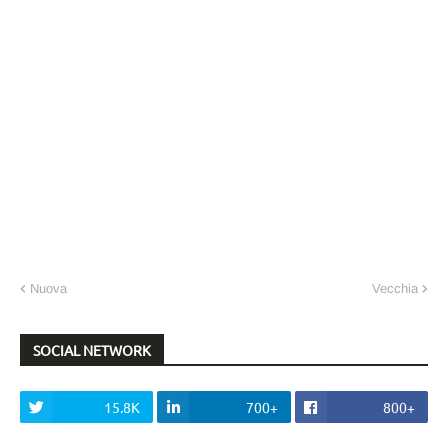
Nuova
Vecchia
SOCIAL NETWORK
15.8K
700+
800+