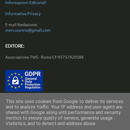
Informazioni Editoriali
Informativa Privacy
E-mail Redazione:
mercurpress@gmail.com
EDITORE:
Associazione TWS - Roma CF:97757920588
This site uses cookies from Google to deliver its services
and to analyze traffic. Your IP address and user-agent are
Copyright © 2010-2023 by
Associazione TWS - Roma
shared with Google along with performance and security
CF:97757920588
metrics to ensure quality of service, generate usage
statistics, and to detect and address abuse.