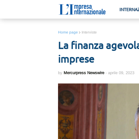
INTERNA
Home page
Interviste
La finanza agevola
imprese
by
Mercurpress Newswire
-
aprile 09, 2023