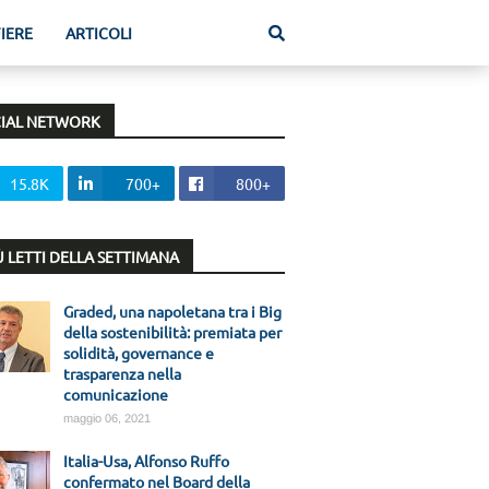
FIERE
ARTICOLI
IAL NETWORK
15.8K
700+
800+
IÙ LETTI DELLA SETTIMANA
Graded, una napoletana tra i Big
della sostenibilità: premiata per
solidità, governance e
trasparenza nella
comunicazione
maggio 06, 2021
Italia-Usa, Alfonso Ruffo
confermato nel Board della