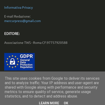
Informativa Privacy
E-mail Redazione:
mercurpress@gmail.com
EDITORE:
Associazione TWS - Roma CF:97757920588
This site uses cookies from Google to deliver its services
and to analyze traffic. Your IP address and user-agent are
Copyright © 2010-2023 by
Associazione TWS - Roma
shared with Google along with performance and security
metrics to ensure quality of service, generate usage
CF:97757920588
statistics, and to detect and address abuse.
LEARN MORE
OK