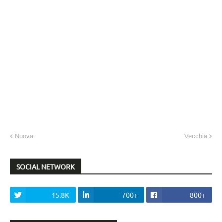
Nuova
Vecchia
SOCIAL NETWORK
15.8K
700+
800+