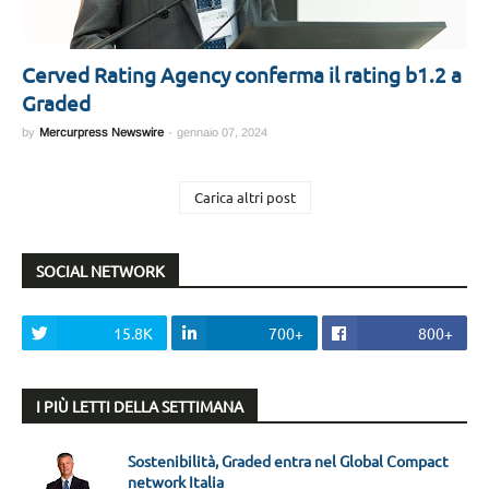
Cerved Rating Agency conferma il rating b1.2 a
Graded
by
Mercurpress Newswire
-
gennaio 07, 2024
Carica altri post
SOCIAL NETWORK
15.8K
700+
800+
I PIÙ LETTI DELLA SETTIMANA
Sostenibilità, Graded entra nel Global Compact
network Italia