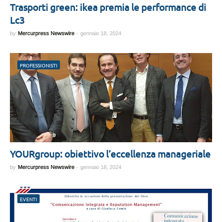
Trasporti green: ikea premia le performance di
Lc3
by
Mercurpress Newswire
-
gennaio 18, 2024
PROFESSIONISTI
YOURgroup: obiettivo l’eccellenza manageriale
by
Mercurpress Newswire
-
gennaio 18, 2024
EVENTI