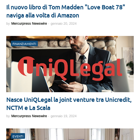
Il nuovo libro di Tom Madden "Love Boat 78"
naviga alla volta di Amazon
by
Mercurpress Newswire
-
gennaio 20, 2024
FINANZIAMENTI
Nasce UniQLegal la joint venture tra Unicredit,
NCTM e La Scala
by
Mercurpress Newswire
-
gennaio 19, 2024
EVENTI