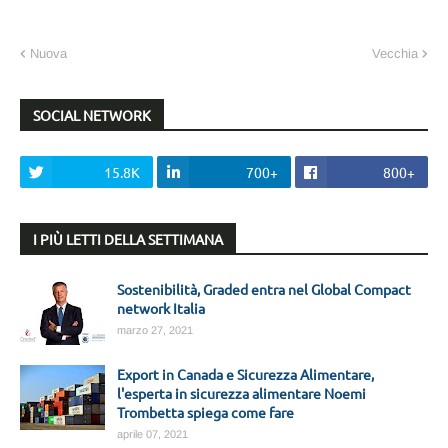
Nuova
Vecchia
SOCIAL NETWORK
15.8K
700+
800+
I PIÙ LETTI DELLA SETTIMANA
Sostenibilità, Graded entra nel Global Compact
network Italia
marzo 27, 2021
Export in Canada e Sicurezza Alimentare,
l'esperta in sicurezza alimentare Noemi
Trombetta spiega come fare
aprile 07, 2021