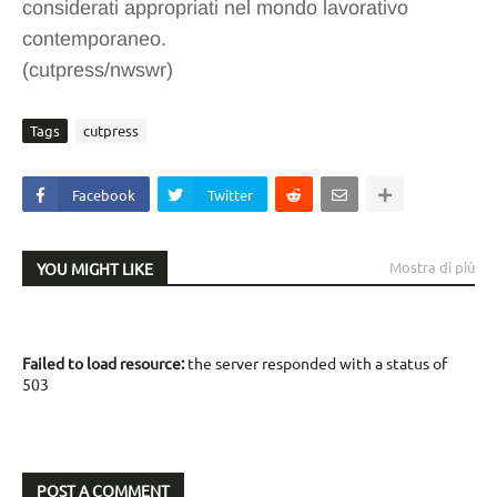
considerati appropriati nel mondo lavorativo
contemporaneo.
(cutpress/nwswr)
Tags
cutpress
Facebook
Twitter
Mostra di più
YOU MIGHT LIKE
Failed to load resource:
the server responded with a status of
503
POST A COMMENT