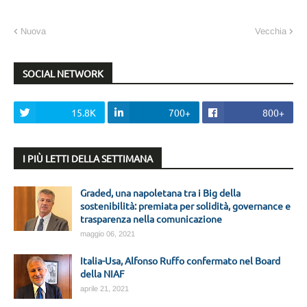
Nuova
Vecchia
SOCIAL NETWORK
15.8K
700+
800+
I PIÙ LETTI DELLA SETTIMANA
Graded, una napoletana tra i Big della
sostenibilità: premiata per solidità, governance e
trasparenza nella comunicazione
maggio 06, 2021
Italia-Usa, Alfonso Ruffo confermato nel Board
della NIAF
aprile 21, 2021